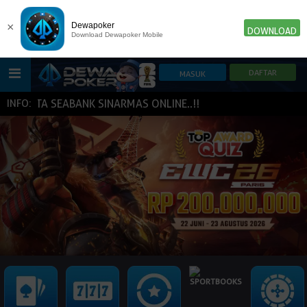
×
Dewapoker
DOWNLOAD
Download Dewapoker Mobile
TA SEABANK SINARMAS ONLINE..!!
INFO:
HOME
POKER
SLOT GAME
IDN E-LOTTERY
NEW
NEW
SPORTBOOK
LIVE CASINO
IDNLIVE
NEW
TOGEL
ESPORTS
ARCADE
NEW
NEW
NEW
TEMBAK IKAN
IDNRAFFLE
IDNTRADE