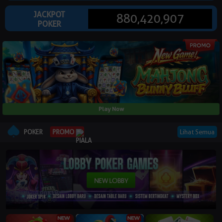
© Copyright 2026 dewapokerbonanza.dev - All right reserved | 18+
JACKPOT
880,420,907
POKER
Play Now
POKER
Lihat Semua
PROMO