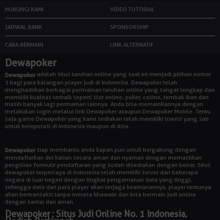
HUBUNGI KAMI
VIDEO TUTORIAL
JADWAL BANK
SPONSORSHIP
CARA BERMAIN
LINK ALTERNATIF
Dewapoker
adalah situs taruhan online yang saat ini menjadi pilihan nomor
Dewapoker
1 bagi para kalangan player judi di Indonesia. Dewapoker telah
menghadirkan berbagai permainan taruhan online yang sangat lengkap dan
memiliki kualitas terbaik seperti slot online, poker, casino, tembak ikan dan
masih banyak lagi permainan lainnya. Anda bisa memainkannya dengan
melakukan login melalui link Dewapoker ataupun Dewapoker Mobile. Tentu
saja game Dewapoker yang kami sediakan telah memiliki lisensi yang sah
untuk beroperasi di Indonesia maupun di Asia.
siap membantu anda kapan pun untuk bergabung dengan
Dewapoker
mendaftarkan diri kalian secara aman dan nyaman dengan memastikan
pengisian formulir pendaftaran yang sudah disediakan dengan benar. Situs
dewapoker terpercaya di Indonesia telah memiliki server dari beberapa
negara di luar negeri dengan tingkat pengamanan data yang tinggi,
sehingga data dari para player akan terjaga keamanannya, player tentunya
akan bertransaksi tanpa merasa khawatir dan bisa bermain judi online
dengan santai dan aman.
Dewapoker : Situs Judi Online No. 1 Indonesia,