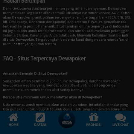
Hadiah Berlimpah
Demi terciptanya suasana permainan yang aman dan nyaman, Dewapoker
menyediakan segala fasilitas terbaik. Misalnya customer service 24/7, daftar
akun Dewapoker gratis, pilihan terbanyak ada di berbagai bank (BCA, BNI, BRI,
BII, CIMB Niaga, Danamon dan Mandiri) dan setoran E-Wallet, penarikan tak
terbatas serta promosi menarik. Situs taruhan online terpercaya di Indonesia
ini juga dilatih untuk tetap profesional dan ramah saat melayani pelanggan
selama 24 jam. Karenanya, Anda tidak perlu khawatir kesulitan saat berjudi
di situs Dewapoker. Bergabunglah bersama kami dengan cara mendaftar di
menu daftar yang sudah tertera.
FAQ - Situs Terpercaya Dewapoker
Amankah Bermain Di Situs Dewapoker?
Sangatlah aman bermain di judi online Dewapoker, Karena Dewapoker
merupakan website yang mendapatkan lisensi resmi dari pagcor dan
memiliki ribuan member dan aktif setiap harinya.
Berapa usia minimum untuk mendaftar akun di Dewapoker?
Usia minimal untuk memiliki akun adalah 21 tahun. Ini adalah standar yang
kita gunakan untuk hidup di seluruh dunia. Jadi, jangan mainkan aturan ini.
Jika ada masalah dengan usia, kami tidak akan bertanggung jawab.
Berapa jumlah setoran minimum di situs Dewapoker?
HOME
DAFTAR
PROMOSI
LIVE CHAT
Jumlah setoran minimum adalah Rp 10.000. Bukankah itu rendah? Dengan
uang yang begitu banyak, Anda bisa memainkan semua jenis permainan