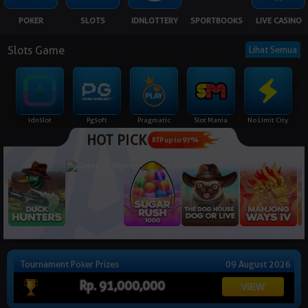
NEW
POKER
SLOTS
IDNLOTTERY
SPORTBOOKS
LIVE CASINO
TANGKAS
RTP
Slots Game
Lihat Semua
DEPOSIT
WITHDRAW
Idnslot
Pgsoft
Pragmatic
Slot Mania
No Limit City
HOT PICK
PROMOSI
RTP up to 97%
DOWNLOAD APLIKASI
REFERRAL
JACKPOT
Tournament Poker Prizes
09 August 2026
VIP MEMBER
Rp. 91,000,000
HUBUNGI KAMI